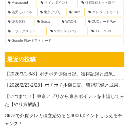
Mynapoint
マイナポイント
住信SBIネット銀行
楽天モバイル
東京アプリ
Olive
クレジットカード
楽天銀行
Suica
WAON
QUOカードPay
ドラッグストア
VポイントPay
JRE POINT
Google Playギフトカード
最近の投稿
【2026/3/1-3/8】ポチポチ少額日記。獲得記録と成果。
【2026/2/23-2/28】ポチポチ少額日記。獲得記録と成果。
【いつまで？】東京アプリから東京ポイントを申請してみ
た【やり方解説】
Oliveで外貨クレカ積立始めると3000ポイントもらえるチ
ャンス！