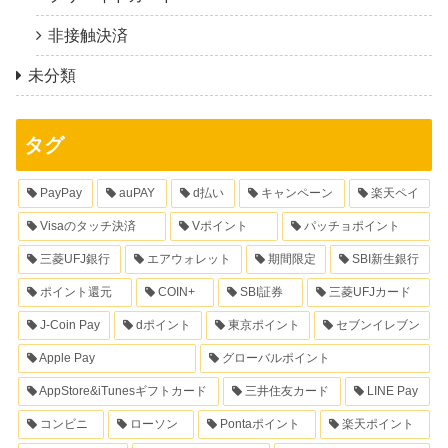
非接触決済
未分類
タグ
PayPay
auPAY
d払い
キャンペーン
楽天ペイ
Visaのタッチ決済
Vポイント
パッチョポイント
三菱UFJ銀行
エアウォレット
期間限定
SBI新生銀行
ポイント還元
COIN+
SBI証券
三菱UFJカード
J-Coin Pay
dポイント
東京ポイント
セブンイレブン
Apple Pay
グローバルポイント
AppStore&iTunesギフトカード
三井住友カード
LINE Pay
コンビニ
ローソン
Pontaポイント
楽天ポイント