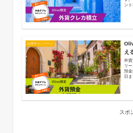
ント
O
お得キャンペーン
える
外貨
リー
預金
日ま
スポ