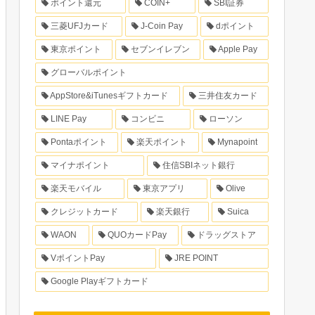
ポイント還元
COIN+
SBI証券
三菱UFJカード
J-Coin Pay
dポイント
東京ポイント
セブンイレブン
Apple Pay
グローバルポイント
AppStore&iTunesギフトカード
三井住友カード
LINE Pay
コンビニ
ローソン
Pontaポイント
楽天ポイント
Mynapoint
マイナポイント
住信SBIネット銀行
楽天モバイル
東京アプリ
Olive
クレジットカード
楽天銀行
Suica
WAON
QUOカードPay
ドラッグストア
VポイントPay
JRE POINT
Google Playギフトカード