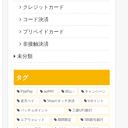
クレジットカード
コード決済
プリペイドカード
非接触決済
未分類
タグ
PayPay
auPAY
d払い
キャンペーン
楽天ペイ
Visaのタッチ決済
Vポイント
パッチョポイント
三菱UFJ銀行
エアウォレット
期間限定
SBI新生銀行