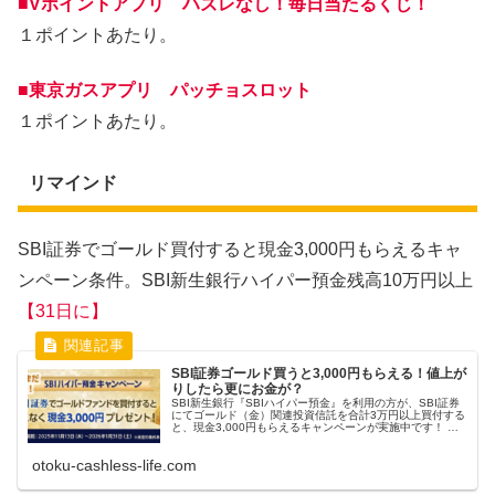
■Vポイントアプリ ハズレなし！毎日当たるくじ！
１ポイントあたり。
■東京ガスアプリ パッチョスロット
１ポイントあたり。
リマインド
SBI証券でゴールド買付すると現金3,000円もらえるキャ
ンペーン条件。SBI新生銀行ハイパー預金残高10万円以上
【31日に】
SBI証券ゴールド買うと3,000円もらえる！値上が
りしたら更にお金が？
SBI新生銀行『SBIハイパー預金』を利用の方が、SBI証券
にてゴールド（金）関連投資信託を合計3万円以上買付する
と、現金3,000円もらえるキャンペーンが実施中です！ こ
ちらのキャンペーンは、SBIハイパー預金祭り第9弾です！
次から次へ...
otoku-cashless-life.com