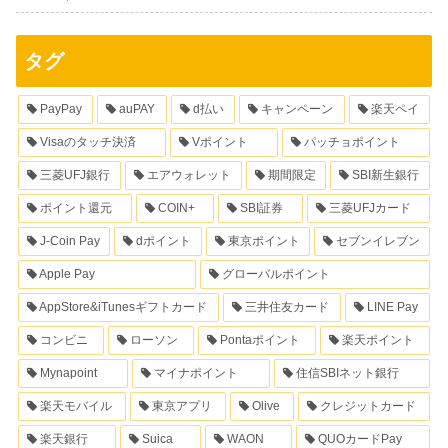
タグ
PayPay
auPAY
d払い
キャンペーン
楽天ペイ
Visaのタッチ決済
Vポイント
パッチョポイント
三菱UFJ銀行
エアウォレット
期間限定
SBI新生銀行
ポイント還元
COIN+
SBI証券
三菱UFJカード
J-Coin Pay
dポイント
東京ポイント
セブンイレブン
Apple Pay
グローバルポイント
AppStore&iTunesギフトカード
三井住友カード
LINE Pay
コンビニ
ローソン
Pontaポイント
楽天ポイント
Mynapoint
マイナポイント
住信SBIネット銀行
楽天モバイル
東京アプリ
Olive
クレジットカード
楽天銀行
Suica
WAON
QUOカードPay