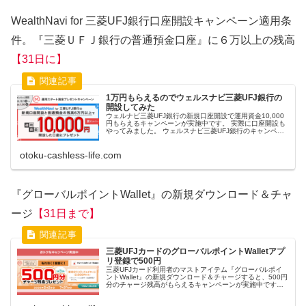
WealthNavi for 三菱UFJ銀行口座開設キャンペーン適用条
件。『三菱ＵＦＪ銀行の普通預金口座』に６万以上の残高
【31日に】
1万円もらえるのでウェルスナビ三菱UFJ銀行の
開設してみた
ウェルナビ三菱UFJ銀行の新規口座開設で運用資金10,000
円もらえるキャンペーンが実施中です。 実際に口座開設も
やってみました。 ウェルスナビ三菱UFJ銀行のキャンペー
ンについて その前に、ウェルスナビとは、ウェルスナビ株
式会社が提供する...
otoku-cashless-life.com
『グローバルポイントWallet』の新規ダウンロード＆チャ
ージ
【31日まで】
三菱UFJカードのグローバルポイントWalletアプ
リ登録で500円
三菱UFJカード利用者のマストアイテム『グローバルポイ
ントWallet』の新規ダウンロード＆チャージすると、500円
分のチャージ残高がもらえるキャンペーンが実施中です。
キャンペーン詳細の前にグローバルポイントが聴き慣れな
い方もいるかもしれ...