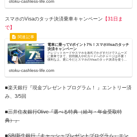
otoku-cashless-life.com
スマホのVisaのタッチ決済乗車キャンペーン
【31日ま
で】
電車に乗ってVポイント7%！スマホVisaのタッチ
決済キャンペーン
クレジットカードやスマホを改札でかざすだけでスムーズ
に乗車できて、切符購入やICカードへのチャージは不要！
便利な上、更に今だとスマホのVisaのタッチ決済を使うとV
ポイントが貯まるキャンペーンが実施中です。 キャンペー
ン内容・特典 『対象...
otoku-cashless-life.com
■楽天銀行『現金プレゼントプログラム！ 』エントリー済
み、3/5回
■三井住友銀行Olive『選べる特典（給与・年金受取特
典）』
■SBI新生銀行『キャッシュプレゼントプログラム』エン