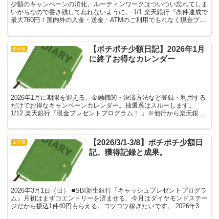
少額のキャンペーンの消化、ルーティンワークはついつい忘れてしま
いがちなので書き残して忘れないように。 1/1 楽天銀行『条件達成で
最大760円！国内外の入金・送金・ATMのご利用でもれなく現金プレ
ゼントプログラム！ 』エントリー完了。毎月の...
【ポチポチ少額日記】2026年1月
未分類
に終了お得なカレンダー
2026年1月に期限を迎える、金融機関・決済方法など登録・利用する
だけでお得なキャンペーンカレンダー。抽選系はスルーします。
1/12 楽天銀行『現金プレゼントプログラム！ 』※他行から楽天銀行
への振込入金（1件3,000円以上、上限5件）...
【2026/3/1-3/8】ポチポチ少額日
未分類
記。獲得記録と成果。
2026年3月1日（日） ■SBI新生銀行『キャッシュプレゼントプログラ
ム』月初はまずコエントリーを済ませる。今月はダイヤモンドステー
ジだから振込1件40円もらえる。コツコツ稼ぎたいです。 2026年3月
2日（月） ■東京ガスアプリ パッチ...