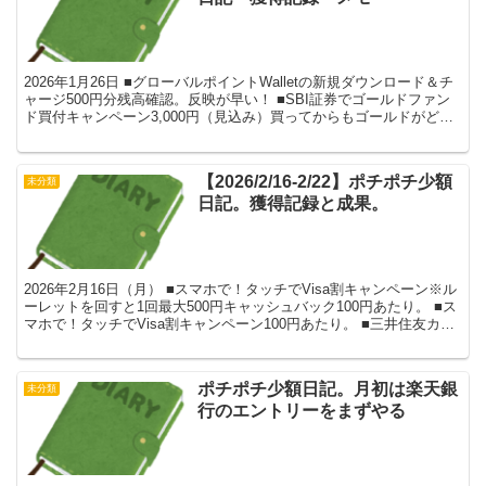
2026年1月26日 ■グローバルポイントWalletの新規ダウンロード＆チ
ャージ500円分残高確認。反映が早い！ ■SBI証券でゴールドファン
ド買付キャンペーン3,000円（見込み）買ってからもゴールドがどん
どん上がっていく・・・ ■楽天...
【2026/2/16-2/22】ポチポチ少額
未分類
日記。獲得記録と成果。
2026年2月16日（月） ■スマホで！タッチでVisa割キャンペーン※ル
ーレットを回すと1回最大500円キャッシュバック100円あたり。 ■ス
マホで！タッチでVisa割キャンペーン100円あたり。 ■三井住友カー
ド すぐチャン1ポイントあ...
ポチポチ少額日記。月初は楽天銀
未分類
行のエントリーをまずやる