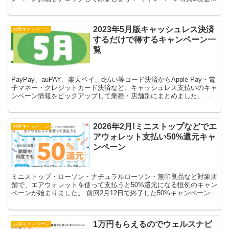
500円プレゼント 1件あたり5,000円以上...
2023年5月版キャッシュレス決済
お得キャンペーン
するだけで得するキャンペーン一
覧
PayPay、auPAY、楽天ペイ、d払い等コード決済からApple Pay・電
子マネー・クレジットカード決済など、キャッシュレス支払いのキャ
ンペーン情報をピックアップして業種・店舗別にまとめました。 決
済に対してのキャンペーンなので店舗ポ...
2026年2月!ミニストップなどでエ
お得キャンペーン
アウォレット支払い50%還元キャ
ンペーン
ミニストップ・ローソン・ナチュラルローソン・無印良品など対象店
舗で、エアウォレットを使って支払うと50%還元になる恒例のキャン
ペーンが始まりました。 前回2月12日で終了した50%キャンペーンと
内容が変わっていないかチェックしてみましょう！...
1万円もらえるのでウェルスナビ
お得キャンペーン