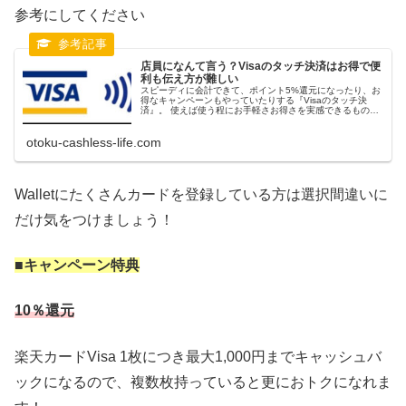
参考にしてください
店員になんて言う？Visaのタッチ決済はお得で便
利も伝え方が難しい
スピーディに会計できて、ポイント5%還元になったり、お
得なキャンペーンもやっていたりする『Visaのタッチ決
済』。 使えば使う程にお手軽さお得さを実感できるもの
の、稀に決済方法を伝えても通じない時に遭遇します。 そ
こで伝えやすいオススメの言...
otoku-cashless-life.com
Walletにたくさんカードを登録している方は選択間違いに
だけ気をつけましょう！
■キャンペーン特典
10％還元
楽天カードVisa 1枚につき最大1,000円までキャッシュバ
ックになるので、複数枚持っていると更におトクになれま