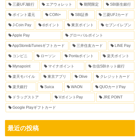
三菱UFJ銀行
エアウォレット
期間限定
SBI新生銀行
ポイント還元
COIN+
SBI証券
三菱UFJカード
J-Coin Pay
dポイント
東京ポイント
セブンイレブン
Apple Pay
グローバルポイント
AppStore&iTunesギフトカード
三井住友カード
LINE Pay
コンビニ
ローソン
Pontaポイント
楽天ポイント
Mynapoint
マイナポイント
住信SBIネット銀行
楽天モバイル
東京アプリ
Olive
クレジットカード
楽天銀行
Suica
WAON
QUOカードPay
ドラッグストア
VポイントPay
JRE POINT
Google Playギフトカード
最近の投稿