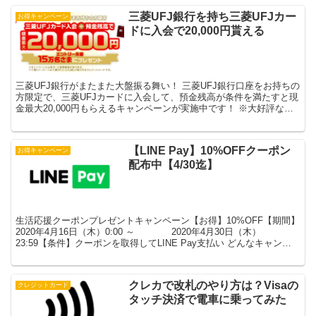
三菱UFJ銀行を持ち三菱UFJカー
お得キャンペーン
ドに入会で20,000円貰える
三菱UFJ銀行がまたまた大盤振る舞い！ 三菱UFJ銀行口座をお持ちの
方限定で、三菱UFJカードに入会して、預金残高が条件を満たすと現
金最大20,000円もらえるキャンペーンが実施中です！ ※大好評なよ
うで、1月29日（木）をもってエントリー...
【LINE Pay】10%OFFクーポン
お得キャンペーン
配布中【4/30迄】
生活応援クーポンプレゼントキャンペーン【お得】10%OFF【期間】
2020年4月16日（木）0:00 ～ 2020年4月30日（木）
23:59【条件】クーポンを取得してLINE Pay支払い どんなキャンペ
ーン？ LINE Pay利用...
クレカで改札のやり方は？Visaの
クレジットカード
タッチ決済で電車に乗ってみた