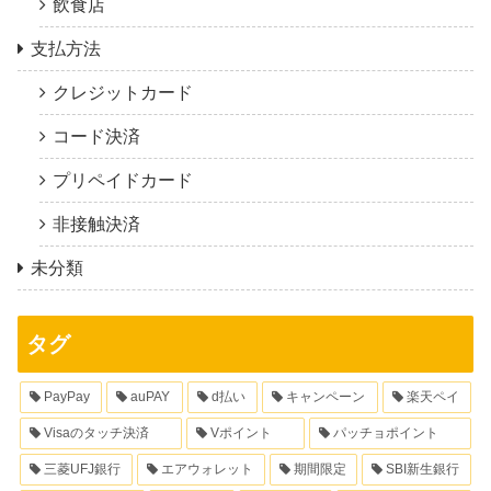
飲食店
支払方法
クレジットカード
コード決済
プリペイドカード
非接触決済
未分類
タグ
PayPay
auPAY
d払い
キャンペーン
楽天ペイ
Visaのタッチ決済
Vポイント
パッチョポイント
三菱UFJ銀行
エアウォレット
期間限定
SBI新生銀行