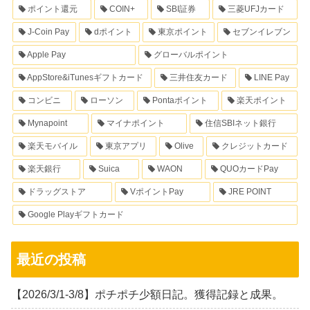
ポイント還元
COIN+
SBI証券
三菱UFJカード
J-Coin Pay
dポイント
東京ポイント
セブンイレブン
Apple Pay
グローバルポイント
AppStore&iTunesギフトカード
三井住友カード
LINE Pay
コンビニ
ローソン
Pontaポイント
楽天ポイント
Mynapoint
マイナポイント
住信SBIネット銀行
楽天モバイル
東京アプリ
Olive
クレジットカード
楽天銀行
Suica
WAON
QUOカードPay
ドラッグストア
VポイントPay
JRE POINT
Google Playギフトカード
最近の投稿
【2026/3/1-3/8】ポチポチ少額日記。獲得記録と成果。