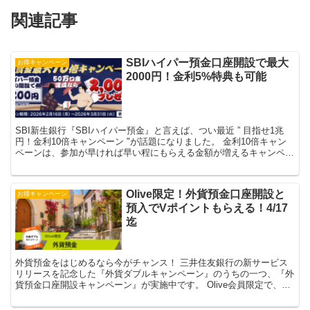
関連記事
SBIハイパー預金口座開設で最大
お得キャンペーン
2000円！金利5%特典も可能
SBI新生銀行『SBIハイパー預金』と言えば、つい最近 ” 目指せ1兆
円！金利10倍キャンペーン "が話題になりました。 金利10倍キャン
ペーンは、参加が早ければ早い程にもらえる金額が増えるキャンペー
ンなだけに、「乗り遅れた」と判断して見送...
Olive限定！外貨預金口座開設と
お得キャンペーン
預入でVポイントもらえる！4/17
迄
外貨預金をはじめるなら今がチャンス！ 三井住友銀行の新サービス
リリースを記念した『外貨ダブルキャンペーン』のうちの一つ、『外
貨預金口座開設キャンペーン』が実施中です。 Olive会員限定で、4
月17日までの期間中に外貨預金口座を開設・預入で...