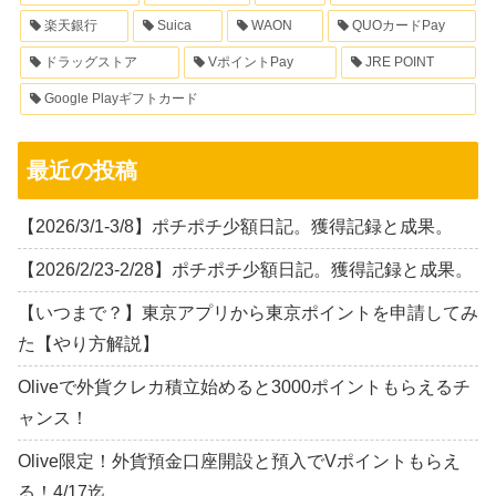
楽天銀行
Suica
WAON
QUOカードPay
ドラッグストア
VポイントPay
JRE POINT
Google Playギフトカード
最近の投稿
【2026/3/1-3/8】ポチポチ少額日記。獲得記録と成果。
【2026/2/23-2/28】ポチポチ少額日記。獲得記録と成果。
【いつまで？】東京アプリから東京ポイントを申請してみ
た【やり方解説】
Oliveで外貨クレカ積立始めると3000ポイントもらえるチ
ャンス！
Olive限定！外貨預金口座開設と預入でVポイントもらえ
る！4/17迄