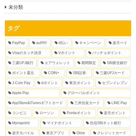
未分類
タグ
PayPay
auPAY
d払い
キャンペーン
楽天ペイ
Visaのタッチ決済
Vポイント
パッチョポイント
三菱UFJ銀行
エアウォレット
期間限定
SBI新生銀行
ポイント還元
COIN+
SBI証券
三菱UFJカード
J-Coin Pay
dポイント
東京ポイント
セブンイレブン
Apple Pay
グローバルポイント
AppStore&iTunesギフトカード
三井住友カード
LINE Pay
コンビニ
ローソン
Pontaポイント
楽天ポイント
Mynapoint
マイナポイント
住信SBIネット銀行
楽天モバイル
東京アプリ
Olive
クレジットカード