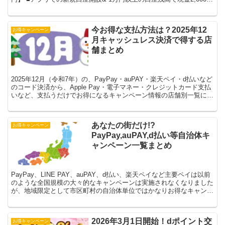
プレゼント■口座開設完了日の翌月末日...
今お得な支払方法は？2025年12
お得キャンペーン
月キャッシュレス決済で得する店
舗まとめ
2025年12月（令和7年）の、PayPay・auPAY・楽天ペイ・d払いなど
のコード決済から、Apple Pay・電子マネー・クレジットカード支払
いなど、支払うだけでお得になるキャンペーン情報の店舗別一覧にま
とめました。 ▼最新版（202...
あなたの街だけ!?
お得キャンペーン
PayPay,auPAY,d払い等自治体キ
ャンペーン一覧まとめ
PayPay、LINE PAY、auPAY、d払い、楽天ペイなど主要ペイは以前
のような全国規模の大々的なキャンペーンは実施されなくなりました
が、地域限定として市区町村の自治体単位ではかなりお得なキャンペ
ーンを行っています。過去には、港区でL...
2026年3月1日開始！dポイント交
お得キャンペーン